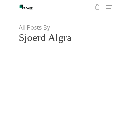
Menu
Skip
to
main
content
All Posts By
Sjoerd Algra
Nieuw
product:
Conus
Adapter