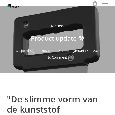
Menu
Skip
to
main
content
Nieuws
Product update ⚒
By
Sjoerd Algra
november 6, 2023
januari 16th, 2024
No Comments
"De slimme vorm van
de kunststof